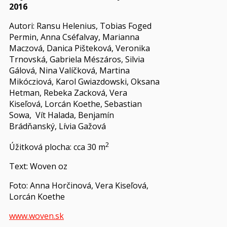
2016
Autori: Ransu Helenius, Tobias Foged
Permin, Anna Cséfalvay, Marianna
Maczová, Danica Pišteková, Veronika
Trnovská, Gabriela Mészáros, Silvia
Gálová, Nina Valíčková, Martina
Mikócziová, Karol Gwiazdowski, Oksana
Hetman, Rebeka Zacková, Vera
Kiseľová, Lorcán Koethe, Sebastian
Sowa, Vít Halada, Benjamín
Brádňanský, Lívia Gažová
2
Úžitková plocha: cca 30 m
Text: Woven oz
Foto: Anna Horčinová, Vera Kiseľová,
Lorcán Koethe
www.woven.sk