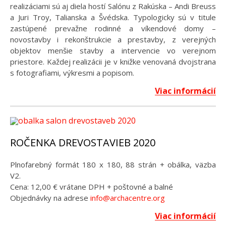
realizáciami sú aj diela hostí Salónu z Rakúska – Andi Breuss
a Juri Troy, Talianska a Švédska. Typologicky sú v titule
zastúpené prevažne rodinné a víkendové domy –
novostavby i rekonštrukcie a prestavby, z verejných
objektov menšie stavby a intervencie vo verejnom
priestore. Každej realizácii je v knižke venovaná dvojstrana
s fotografiami, výkresmi a popisom.
Viac informácií
ROČENKA DREVOSTAVIEB 2020
Plnofarebný formát 180 x 180, 88 strán + obálka, väzba
V2.
Cena: 12,00 € vrátane DPH + poštovné a balné
Objednávky na adrese
info@archacentre.org
Viac informácií