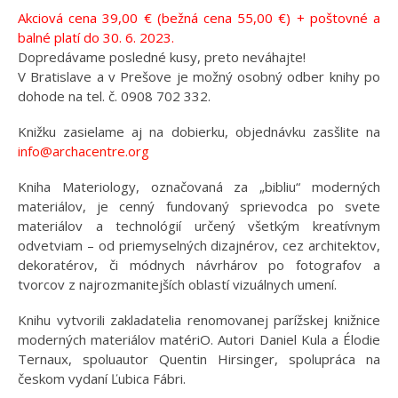
Akciová cena 39,00 € (bežná cena 55,00 €) + poštovné a
balné platí do 30. 6. 2023.
Dopredávame posledné kusy, preto neváhajte!
V Bratislave a v Prešove je možný osobný odber knihy po
dohode na tel. č. 0908 702 332.
Knižku zasielame aj na dobierku, objednávku zasšlite na
info@archacentre.org
Kniha Materiology, označovaná za „bibliu“ moderných
materiálov, je cenný fundovaný sprievodca po svete
materiálov a technológií určený všetkým kreatívnym
odvetviam – od priemyselných dizajnérov, cez architektov,
dekoratérov, či módnych návrhárov po fotografov a
tvorcov z najrozmanitejších oblastí vizuálnych umení.
Knihu vytvorili zakladatelia renomovanej parížskej knižnice
moderných materiálov matériO. Autori Daniel Kula a Élodie
Ternaux, spoluautor Quentin Hirsinger, spolupráca na
českom vydaní Ľubica Fábri.