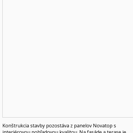
Konštrukcia stavby pozostáva z panelov Novatop s
interiérovou pohľadovou kvalitou. Na fasáde a terase je