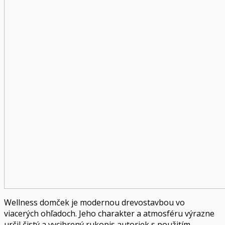
Wellness domček je modernou drevostavbou vo
viacerých ohľadoch. Jeho charakter a atmosféru výrazne
určil čistý a vycibrený rukopis autoriek s použitím