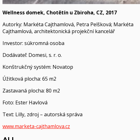
Wellness domek, Chotětín u Zbiroha, CZ, 2017
Autorky: Markéta Cajthamlová, Petra Pelšková; Markéta
Cajthamlová, architektonická projekční kancelář
Investor: súkromná osoba
Dodávateľ: Domesi, s. r. o.
Konštrukčný systém: Novatop
Úžitková plocha: 65 m2
Zastavaná plocha: 80 m2
Foto: Ester Havlová
Text: Lilly, zdroj – autorská správa
www.marketa-cajthamlova.cz