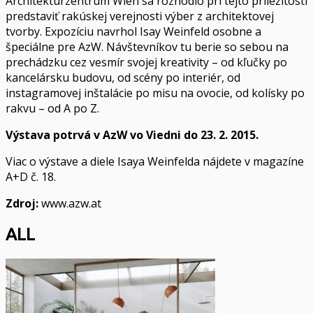
Architekturzentrum Wien sa rozhodlo pri tejto príležitosti
predstaviť rakúskej verejnosti výber z architektovej
tvorby. Expozíciu navrhol Isay Weinfeld osobne a
špeciálne pre AzW. Návštevníkov tu berie so sebou na
prechádzku cez vesmír svojej kreativity – od kľučky po
kancelársku budovu, od scény po interiér, od
instagramovej inštalácie po misu na ovocie, od kolísky po
rakvu – od A po Z.
Výstava potrvá v AzW vo Viedni do 23. 2. 2015.
Viac o výstave a diele Isaya Weinfelda nájdete v magazíne
A+D č. 18.
Zdroj:
www.azw.at
ALL