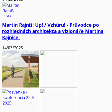
Martin Rajniš: Up! / Vzhůru! - Průvodce po
rozhlednách architekta a vizionáře Martina
Rajniše.
14/03/2025