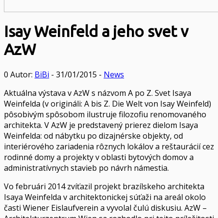
Isay Weinfeld a jeho svet v
AzW
0
Autor:
BiBi
- 31/01/2015 -
News
Aktuálna výstava v AzW s názvom A po Z. Svet Isaya
Weinfelda (v origináli: A bis Z. Die Welt von Isay Weinfeld)
pôsobivým spôsobom ilustruje filozofiu renomovaného
architekta. V AzW je predstavený prierez dielom Isaya
Weinfelda: od nábytku po dizajnérske objekty, od
interiérového zariadenia rôznych lokálov a reštaurácií cez
rodinné domy a projekty v oblasti bytových domov a
administratívnych stavieb po návrh námestia.
Vo februári 2014 zvíťazil projekt brazílskeho architekta
Isaya Weinfelda v architektonickej súťaži na areál okolo
časti Wiener Eislaufverein a vyvolal čulú diskusiu. AzW –