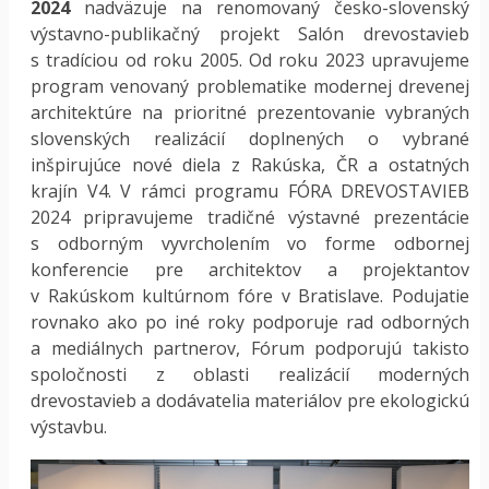
2024
nadväzuje na renomovaný česko-slovenský
výstavno-publikačný projekt Salón drevostavieb
s tradíciou od roku 2005. Od roku 2023 upravujeme
program venovaný problematike modernej drevenej
architektúre na prioritné prezentovanie vybraných
slovenských realizácií doplnených o vybrané
inšpirujúce nové diela z Rakúska, ČR a ostatných
krajín V4. V rámci programu FÓRA DREVOSTAVIEB
2024 pripravujeme tradičné výstavné prezentácie
s odborným vyvrcholením vo forme odbornej
konferencie pre architektov a projektantov
v Rakúskom kultúrnom fóre v Bratislave. Podujatie
rovnako ako po iné roky podporuje rad odborných
a mediálnych partnerov, Fórum podporujú takisto
spoločnosti z oblasti realizácií moderných
drevostavieb a dodávatelia materiálov pre ekologickú
výstavbu.