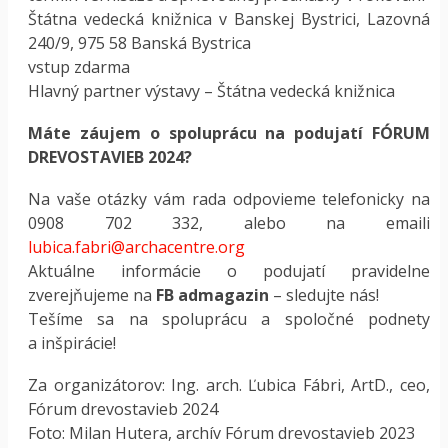
Štátna vedecká knižnica v Banskej Bystrici, Lazovná
240/9, 975 58 Banská Bystrica
vstup zdarma
Hlavný partner výstavy – Štátna vedecká knižnica
Máte záujem o spoluprácu na podujatí FÓRUM
DREVOSTAVIEB 2024?
Na vaše otázky vám rada odpovieme telefonicky na
0908 702 332, alebo na emaili
lubica.fabri@archacentre.org
Aktuálne informácie o podujatí pravidelne
zverejňujeme na
FB admagazin
– sledujte nás!
Tešíme sa na spoluprácu a spoločné podnety
a inšpirácie!
Za organizátorov: Ing. arch. Ľubica Fábri, ArtD., ceo,
Fórum drevostavieb 2024
Foto: Milan Hutera, archív Fórum drevostavieb 2023