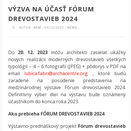
VÝZVA NA ÚČASŤ FÓRUM
DREVOSTAVIEB 2024
0
AUTOR:
ADM
- 04/12/2023 -
NEWS
Do
20. 12. 2023
môžu architekti zasielať ukážky
nových realizácií moderných drevostavieb všetkých
typológií – 4 – 6 fotografií (JPEG) + pôdorys v PDF na
email
lubica.fabri@archacentre.org
, ktoré budú
zaradené na posúdenie predstavenia na
medzinárodnej výstave Fórum drevostavieb 2024.
Definitívny výber diel na výstavu bude oznámený
účastníkom do konca roka 2023.
Ako prebieha FÓRUM DREVOSTAVIEB 2024
Výstavno-prednáškový projekt
Fórum drevostavieb