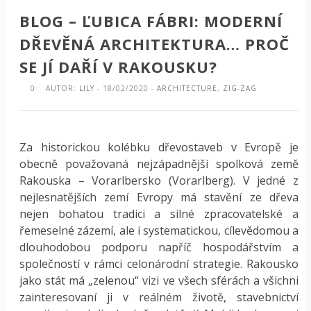
BLOG – ĽUBICA FÁBRI: MODERNÍ
DŘEVĚNÁ ARCHITEKTURA… PROČ
SE JÍ DAŘÍ V RAKOUSKU?
0
AUTOR:
LILY
- 18/02/2020 -
ARCHITECTURE
,
ZIG-ZAG
Za historickou kolébku dřevostaveb v Evropě je
obecně považovaná nejzápadnější spolková země
Rakouska – Vorarlbersko (Vorarlberg). V jedné z
nejlesnatějších zemí Evropy má stavění ze dřeva
nejen bohatou tradici a silné zpracovatelské a
řemeselné zázemí, ale i systematickou, cílevědomou a
dlouhodobou podporu napříč hospodářstvím a
společností v rámci celonárodní strategie. Rakousko
jako stát má „zelenou“ vizi ve všech sférách a všichni
zainteresovaní ji v reálném životě, stavebnictví