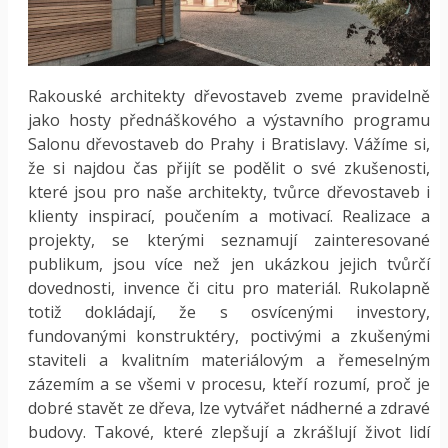
Rakouské architekty dřevostaveb zveme pravidelně
jako hosty přednáškového a výstavního programu
Salonu dřevostaveb do Prahy i Bratislavy. Vážíme si,
že si najdou čas přijít se podělit o své zkušenosti,
které jsou pro naše architekty, tvůrce dřevostaveb i
klienty inspirací, poučením a motivací. Realizace a
projekty, se kterými seznamují zainteresované
publikum, jsou více než jen ukázkou jejich tvůrčí
dovednosti, invence či citu pro materiál. Rukolapně
totiž dokládají, že s osvícenými investory,
fundovanými konstruktéry, poctivými a zkušenými
staviteli a kvalitním materiálovým a řemeselným
zázemím a se všemi v procesu, kteří rozumí, proč je
dobré stavět ze dřeva, lze vytvářet nádherné a zdravé
budovy. Takové, které zlepšují a zkrášlují život lidí