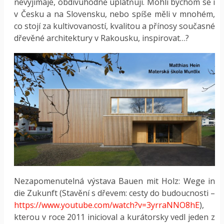
nevyjímaje, obdivuhodně uplatňují. Mohli bychom se i
v Česku a na Slovensku, nebo spíše měli v mnohém,
co stojí za kultivovaností, kvalitou a přínosy současné
dřevěné architektury v Rakousku, inspirovat…?
Nezapomenutelná výstava Bauen mit Holz: Wege in
die Zukunft (Stavění s dřevem: cesty do budoucnosti –
https://www.youtube.com/watch?v=3yrraNNO8hE
),
kterou v roce 2011 inicioval a kurátorsky vedl jeden z