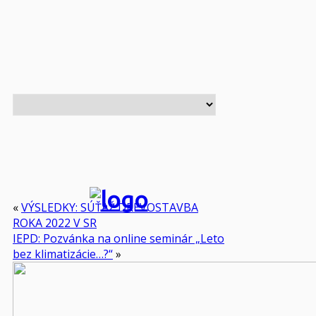
«
VÝSLEDKY: SÚŤAŽ DREVOSTAVBA
ROKA 2022 V SR
IEPD: Pozvánka na online seminár „Leto
bez klimatizácie…?“
»