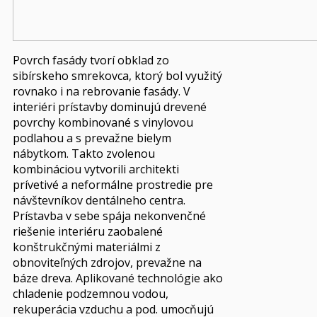
Povrch fasády tvorí obklad zo
sibírskeho smrekovca, ktorý bol využitý
rovnako i na rebrovanie fasády. V
interiéri prístavby dominujú drevené
povrchy kombinované s vinylovou
podlahou a s prevažne bielym
nábytkom. Takto zvolenou
kombináciou vytvorili architekti
prívetivé a neformálne prostredie pre
návštevníkov dentálneho centra.
Prístavba v sebe spája nekonvenčné
riešenie interiéru zaobalené
konštrukčnými materiálmi z
obnoviteľných zdrojov, prevažne na
báze dreva. Aplikované technológie ako
chladenie podzemnou vodou,
rekuperácia vzduchu a pod. umocňujú