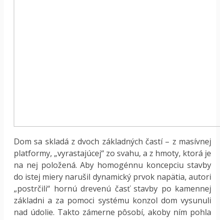
Dom sa skladá z dvoch základných častí – z masívnej
platformy, „vyrastajúcej“ zo svahu, a z hmoty, ktorá je
na nej položená. Aby homogénnu koncepciu stavby
do istej miery narušil dynamický prvok napätia, autori
„postrčili“ hornú drevenú časť stavby po kamennej
základni a za pomoci systému konzol dom vysunuli
nad údolie. Takto zámerne pôsobí, akoby ním pohla