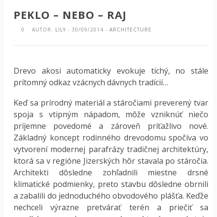
PEKLO – NEBO – RAJ
0
AUTOR:
LILY
- 30/09/2014 -
ARCHITECTURE
Drevo akosi automaticky evokuje tichý, no stále
prítomný odkaz vzácnych dávnych tradícií…
Keď sa prírodný materiál a stáročiami preverený tvar
spoja s vtipným nápadom, môže vzniknúť niečo
príjemne povedomé a zároveň príťažlivo nové.
Základný koncept rodinného drevodomu spočíva vo
vytvorení modernej parafrázy tradičnej architektúry,
ktorá sa v regióne Jizerských hôr stavala po stáročia.
Architekti dôsledne zohľadnili miestne drsné
klimatické podmienky, preto stavbu dôsledne obrnili
a zabalili do jednoduchého obvodového plášťa. Keďže
nechceli výrazne pretvárať terén a priečiť sa