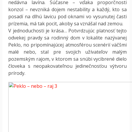
nedávna lavína. Súčasne – vďaka proporčnosti
konzol – nevzniká dojem nestability a každý, kto sa
posadí na dlhú lavicu pod oknami vo vysunutej časti
prízemia, má tak pocit, akoby sa vznášal nad zemou.
V jednoduchosti je krása… Potvrdzujúc platnosť tejto
odvekej pravdy sa rodinný dom v lokalite nazývanej
Peklo, no pripomínajúcej atmosférou scenérií väčšmi
malé nebo, stal pre svojich užívateľov malým
pozemským rajom, v ktorom sa snúbi vycibrené dielo
človeka s neopakovateľnou jedinečnosťou výtvoru
prírody.