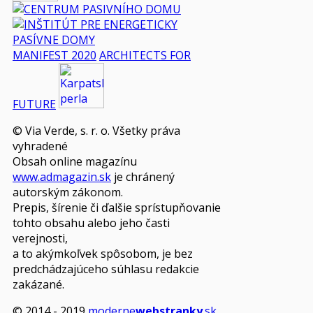
MANIFEST 2020
ARCHITECTS FOR
FUTURE
© Via Verde, s. r. o. Všetky práva
vyhradené
Obsah online magazínu
www.admagazin.sk
je chránený
autorským zákonom.
Prepis, šírenie či ďalšie sprístupňovanie
tohto obsahu alebo jeho časti
verejnosti,
a to akýmkoľvek spôsobom, je bez
predchádzajúceho súhlasu redakcie
zakázané.
© 2014 - 2019
moderne
webstranky
.sk