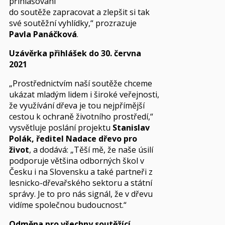
přihlašování
do soutěže zapracovat a zlepšit si tak
své soutěžní vyhlídky,“ prozrazuje
Pavla Panáčková
.
Uzávěrka přihlášek do 30. června
2021
„Prostřednictvím naší soutěže chceme
ukázat mladým lidem i široké veřejnosti,
že využívání dřeva je tou nejpřímější
cestou k ochraně životního prostředí,“
vysvětluje poslání projektu
Stanislav
Polák, ředitel Nadace dřevo pro
život
, a dodává: „Těší mě, že naše úsilí
podporuje většina odborných škol v
Česku i na Slovensku a také partneři z
lesnicko-dřevařského sektoru a státní
správy. Je to pro nás signál, že v dřevu
vidíme společnou budoucnost.“
Odměna pro všechny soutěžící