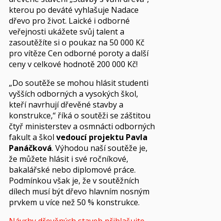
kterou po deváté vyhlašuje Nadace
dřevo pro život. Laické i odborné
veřejnosti ukážete svůj talent a
zasoutěžíte si o poukaz na 50 000 Kč
pro vítěze Cen odborné poroty a další
ceny v celkové hodnotě 200 000 Kč!
„Do soutěže se mohou hlásit studenti
vyšších odborných a vysokých škol,
kteří navrhují dřevěné stavby a
konstrukce,“ říká o soutěži se záštitou
čtyř ministerstev a osmnácti odborných
fakult a škol
vedoucí projektu Pavla
Panáčková
. Výhodou naší soutěže je,
že můžete hlásit i své ročníkové,
bakalářské nebo diplomové práce.
Podmínkou však je, že v soutěžních
dílech musí být dřevo hlavním nosným
prvkem u více než 50 % konstrukce.
Návrhy dřevěných staveb přihlašujte