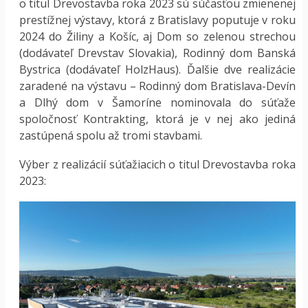
o titul Drevostavba roka 2023 sú súčasťou zmienenej
prestížnej výstavy, ktorá z Bratislavy poputuje v roku
2024 do Žiliny a Košíc, aj Dom so zelenou strechou
(dodávateľ Drevstav Slovakia), Rodinný dom Banská
Bystrica (dodávateľ HolzHaus). Ďalšie dve realizácie
zaradené na výstavu – Rodinný dom Bratislava-Devín
a Dlhý dom v Šamoríne nominovala do súťaže
spoločnosť Kontrakting, ktorá je v nej ako jediná
zastúpená spolu až tromi stavbami.
Výber z realizácií súťažiacich o titul Drevostavba roka
2023: