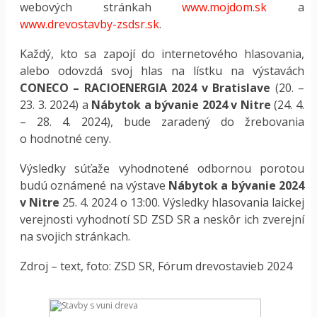
webových stránkah
www.mojdom.sk
a
www.drevostavby-zsdsr.sk
.
Každý, kto sa zapojí do internetového hlasovania,
alebo odovzdá svoj hlas na lístku na výstavách
CONECO – RACIOENERGIA 2024 v Bratislave
(20. –
23. 3. 2024) a
Nábytok a bývanie 2024 v Nitre
(24. 4.
– 28. 4. 2024), bude zaradený do žrebovania
o hodnotné ceny.
Výsledky súťaže vyhodnotené odbornou porotou
budú oznámené na výstave
Nábytok a bývanie 2024
v Nitre
25. 4. 2024 o 13:00. Výsledky hlasovania laickej
verejnosti vyhodnotí SD ZSD SR a neskôr ich zverejní
na svojich stránkach.
Zdroj – text, foto: ZSD SR, Fórum drevostavieb 2024