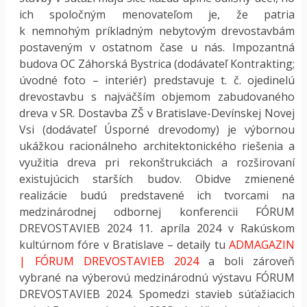
ich spoločným menovateľom je, že patria
k nemnohým príkladným nebytovým drevostavbám
postaveným v ostatnom čase u nás. Impozantná
budova OC Záhorská Bystrica (dodávateľ Kontrakting;
úvodné foto – interiér) predstavuje t. č. ojedinelú
drevostavbu s najväčším objemom zabudovaného
dreva v SR. Dostavba ZŠ v Bratislave-Devínskej Novej
Vsi (dodávateľ Úsporné drevodomy) je výbornou
ukážkou racionálneho architektonického riešenia a
využitia dreva pri rekonštrukciách a rozširovaní
existujúcich starších budov. Obidve zmienené
realizácie budú predstavené ich tvorcami na
medzinárodnej odbornej konferencii FÓRUM
DREVOSTAVIEB 2024 11. apríla 2024 v Rakúskom
kultúrnom fóre v Bratislave – detaily tu
ADMAGAZIN
| FÓRUM DREVOSTAVIEB 2024
a boli zároveň
vybrané na výberovú medzinárodnú výstavu FÓRUM
DREVOSTAVIEB 2024. Spomedzi stavieb súťažiacich