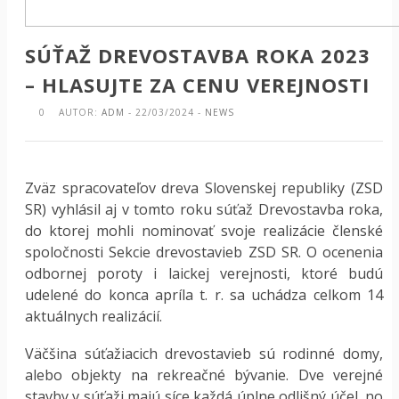
SÚŤAŽ DREVOSTAVBA ROKA 2023
– HLASUJTE ZA CENU VEREJNOSTI
0
AUTOR:
ADM
- 22/03/2024 -
NEWS
Zväz spracovateľov dreva Slovenskej republiky (ZSD
SR) vyhlásil aj v tomto roku súťaž Drevostavba roka,
do ktorej mohli nominovať svoje realizácie členské
spoločnosti Sekcie drevostavieb ZSD SR. O ocenenia
odbornej poroty i laickej verejnosti, ktoré budú
udelené do konca apríla t. r. sa uchádza celkom 14
aktuálnych realizácií.
Väčšina súťažiacich drevostavieb sú rodinné domy,
alebo objekty na rekreačné bývanie. Dve verejné
stavby v súťaži majú síce každá úplne odlišný účel, no