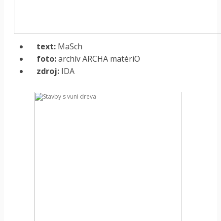
text:
MaSch
foto:
archív ARCHA matériO
zdroj:
IDA