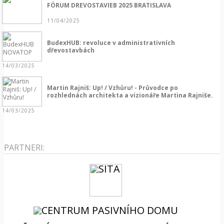
FÓRUM DREVOSTAVIEB 2025 BRATISLAVA
11/04/2025
BudexHUB: revoluce v administrativních
dřevostavbách
14/03/2025
Martin Rajniš: Up! / Vzhůru! - Průvodce po
rozhlednách architekta a vizionáře Martina Rajniše.
14/03/2025
PARTNERI: