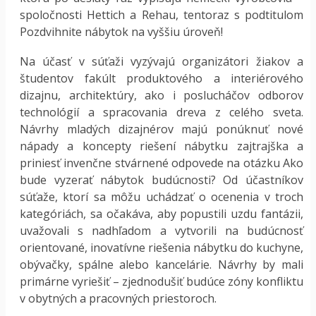
spoločnosti Hettich a Rehau, tentoraz s podtitulom
Pozdvihnite nábytok na vyššiu úroveň!
Na účasť v súťaži vyzývajú organizátori žiakov a
študentov fakúlt produktového a interiérového
dizajnu, architektúry, ako i poslucháčov odborov
technológií a spracovania dreva z celého sveta.
Návrhy mladých dizajnérov majú ponúknuť nové
nápady a koncepty riešení nábytku zajtrajška a
priniesť invenčne stvárnené odpovede na otázku Ako
bude vyzerať nábytok budúcnosti? Od účastníkov
súťaže, ktorí sa môžu uchádzať o ocenenia v troch
kategóriách, sa očakáva, aby popustili uzdu fantázii,
uvažovali s nadhľadom a vytvorili na budúcnosť
orientované, inovatívne riešenia nábytku do kuchyne,
obývačky, spálne alebo kancelárie. Návrhy by mali
primárne vyriešiť – zjednodušiť budúce zóny konfliktu
v obytných a pracovných priestoroch.