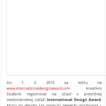
Do 1. 3. 2015 sa môžu na
www.internationaldesignaward.com
kreatívni
študenti registrovať na účasť v prestížnej
medzinárodnej súťaži
International Design Award
,
ktorú po desiaty raz vypisujú nemeckí výrobcovia –