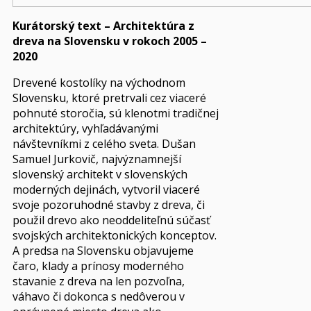
Kurátorský text – Architektúra z
dreva na Slovensku v rokoch 2005 –
2020
Drevené kostolíky na východnom
Slovensku, ktoré pretrvali cez viaceré
pohnuté storočia, sú klenotmi tradičnej
architektúry, vyhľadávanými
návštevníkmi z celého sveta. Dušan
Samuel Jurkovič, najvýznamnejší
slovenský architekt v slovenských
moderných dejinách, vytvoril viaceré
svoje pozoruhodné stavby z dreva, či
použil drevo ako neoddeliteľnú súčasť
svojských architektonických konceptov.
A predsa na Slovensku objavujeme
čaro, klady a prínosy moderného
stavanie z dreva na len pozvoľna,
váhavo či dokonca s nedôverou v