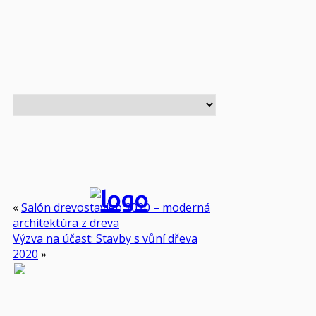
«
Salón drevostavieb 2020 – moderná
architektúra z dreva
Výzva na účast: Stavby s vůní dřeva
2020
»