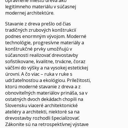
oprávnené miesto dreva ako
legitímneho materiálu v súčasnej
modernej architektúre.
Stavanie z dreva prešlo od čias
tradičných zrubových konštrukcií
podnes enormným vývojom. Moderné
technológie, progresívne materiály a
konštrukčné prvky umožňujú v
súčasnosti realizovať drevostavby
sofistikovane, kvalitne, trvácne, čoraz
väčšmi do výšky a na vysokej estetickej
úrovni. A čo viac – ruka v ruke s
udržateľnosťou a ekológiou. Príležitosti,
ktorú moderné stavanie z dreva a z
obnoviteľných materiálov prináša, sa v
ostatných dvoch dekádach chopili na
Slovensku viaceré architektonické
ateliéry a architekti, niektoré sa na
drevostavby rozhodli špecializovať.
Zákonite sú na retrospektívnej výstave