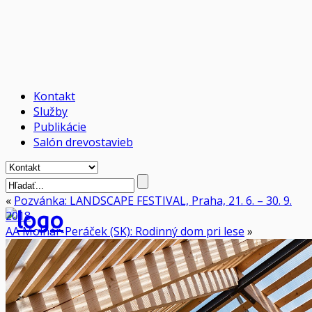
Kontakt
Služby
Publikácie
Salón drevostavieb
«
Pozvánka: LANDSCAPE FESTIVAL, Praha, 21. 6. – 30. 9.
2018
AA Molnár-Peráček (SK): Rodinný dom pri lese
»