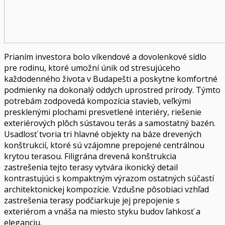
Prianím investora bolo víkendové a dovolenkové sídlo
pre rodinu, ktoré umožní únik od stresujúceho
každodenného života v Budapešti a poskytne komfortné
podmienky na dokonalý oddych uprostred prírody. Týmto
potrebám zodpovedá kompozícia stavieb, veľkými
presklenými plochami presvetlené interiéry, riešenie
exteriérových plôch sústavou terás a samostatný bazén.
Usadlosť tvoria tri hlavné objekty na báze drevených
konštrukcií, ktoré sú vzájomne prepojené centrálnou
krytou terasou. Filigrána drevená konštrukcia
zastrešenia tejto terasy vytvára ikonický detail
kontrastujúci s kompaktným výrazom ostatných súčastí
architektonickej kompozície. Vzdušne pôsobiaci vzhľad
zastrešenia terasy podčiarkuje jej prepojenie s
exteriérom a vnáša na miesto styku budov ľahkosť a
eleganciu.