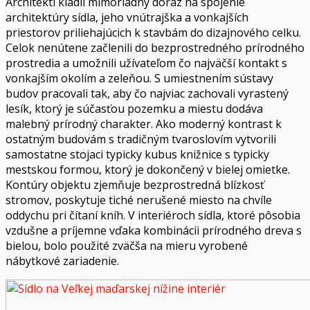
Architekti kládli mimoriadny dôraz na spojenie
architektúry sídla, jeho vnútrajška a vonkajších
priestorov priliehajúcich k stavbám do dizajnového celku.
Celok nenútene začlenili do bezprostredného prírodného
prostredia a umožnili užívateľom čo najväčší kontakt s
vonkajším okolím a zeleňou. S umiestnením sústavy
budov pracovali tak, aby čo najviac zachovali vyrastený
lesík, ktorý je súčasťou pozemku a miestu dodáva
malebný prírodný charakter. Ako moderný kontrast k
ostatným budovám s tradičným tvaroslovím vytvorili
samostatne stojaci typicky kubus knižnice s typicky
mestskou formou, ktorý je dokončený v bielej omietke.
Kontúry objektu zjemňuje bezprostredná blízkosť
stromov, poskytuje tiché nerušené miesto na chvíle
oddychu pri čítaní kníh. V interiéroch sídla, ktoré pôsobia
vzdušne a príjemne vďaka kombinácii prírodného dreva s
bielou, bolo použité zväčša na mieru vyrobené
nábytkové zariadenie.